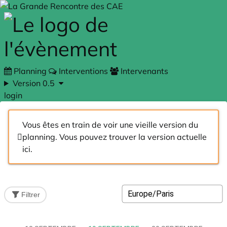
Skip to main content
Planning
Interventions
Intervenants
Version 0.5
login
Vous êtes en train de voir une vieille version du
planning. Vous pouvez trouver la version actuelle
ici
.